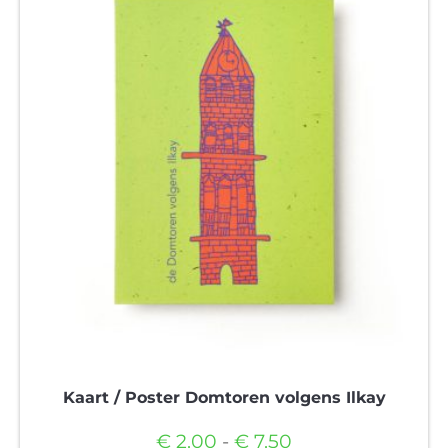
variaties.
Deze
optie
kan
gekozen
worden
op
de
productpagina
Kaart / Poster Domtoren volgens Ilkay
Prijsklasse:
€
2.00
-
€
7.50