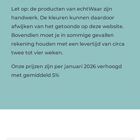
Let op: de producten van echtWaar zijn
handwerk. De kleuren kunnen daardoor
afwijken van het getoonde op deze website.
Bovendien moet je in sommige gevallen
rekening houden met een levertijd van circa
twee tot vier weken.
Onze prijzen zijn per januari 2026 verhoogd
met gemiddeld 5%