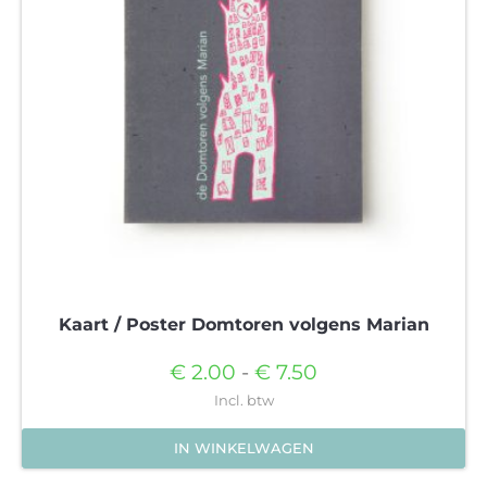
kan
gekozen
worden
op
de
productpagina
Kaart / Poster Domtoren volgens Marian
Prijsklasse:
€
2.00
-
€
7.50
€2.00
Incl. btw
tot
IN WINKELWAGEN
€7.50
Dit