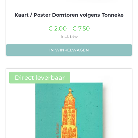
Kaart / Poster Domtoren volgens Tonneke
Prijsklasse:
€
2.00
-
€
7.50
€2.00
Incl. btw
tot
IN WINKELWAGEN
€7.50
Dit
product
heeft
Direct leverbaar
meerdere
variaties.
Deze
optie
kan
gekozen
worden