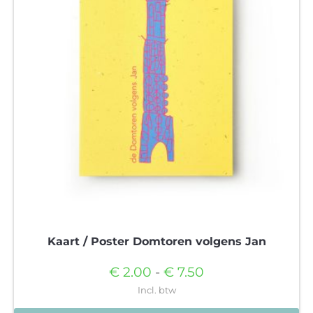
Kaart / Poster Domtoren volgens Jan
Prijsklasse:
€
2.00
-
€
7.50
€2.00
Incl. btw
tot