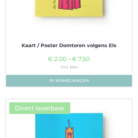
Kaart / Poster Domtoren volgens Els
Prijsklasse:
€
2.00
-
€
7.50
€2.00
Incl. btw
tot
IN WINKELWAGEN
€7.50
Dit
product
heeft
Direct leverbaar
meerdere
variaties.
Deze