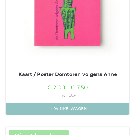
worden
op
de
productpagina
Kaart / Poster Domtoren volgens Anne
Prijsklasse:
€
2.00
-
€
7.50
€2.00
Incl. btw
tot
IN WINKELWAGEN
€7.50
Dit
product
heeft