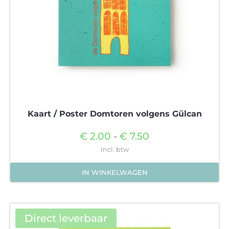
op
de
productpagina
Kaart / Poster Domtoren volgens Gülcan
Prijsklasse:
€
2.00
-
€
7.50
€2.00
Incl. btw
tot
IN WINKELWAGEN
€7.50
Dit
product
heeft
Direct leverbaar
meerdere