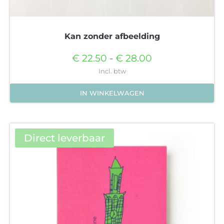
Kan zonder afbeelding
Prijsklasse:
€
22.50
-
€
28.00
€22.50
Incl. btw
tot
IN WINKELWAGEN
€28.00
Dit
product
heeft
Direct leverbaar
meerdere
variaties.
Deze
optie
kan
gekozen