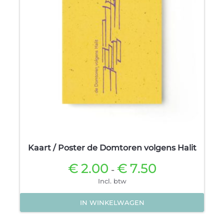
Kaart / Poster de Domtoren volgens Halit
€
2.00
€
7.50
Prijsklasse:
-
€2.00
Incl. btw
tot
€7.50
IN WINKELWAGEN
Dit