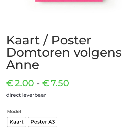
Kaart / Poster
Domtoren volgens
Anne
Prijsklasse:
€
2.00
-
€
7.50
direct leverbaar
€2.00
Model
tot
Kaart
Poster A3
€7.50