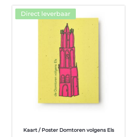
product
heeft
Direct leverbaar
meerdere
variaties.
Deze
optie
kan
gekozen
worden
op
de
productpagina
Kaart / Poster Domtoren volgens Els