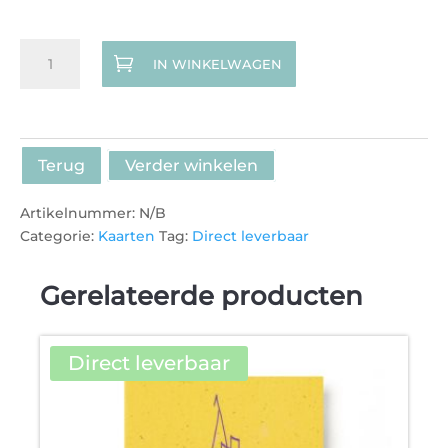
Kaart
IN WINKELWAGEN
/
Poster
Domtoren
volgens
Anne
Terug
Verder winkelen
aantal
Artikelnummer:
N/B
Categorie:
Kaarten
Tag:
Direct leverbaar
Gerelateerde producten
Direct leverbaar