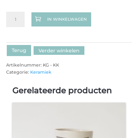
Kan
IN WINKELWAGEN
zonder
afbeelding
aantal
Terug
Verder winkelen
Artikelnummer:
KG - KK
Categorie:
Keramiek
Gerelateerde producten