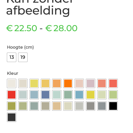
afbeelding
Prijsklasse:
€
22.50
-
€
28.00
€22.50
Hoogte (cm)
tot
13
19
€28.00
Kleur