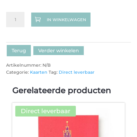
Kaart
IN WINKELWAGEN
/
Poster
Domtoren
volgens
Mahta
Terug
Verder winkelen
aantal
Artikelnummer:
N/B
Categorie:
Kaarten
Tag:
Direct leverbaar
Gerelateerde producten
Direct leverbaar