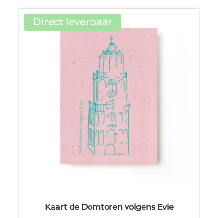
product
heeft
Direct leverbaar
meerdere
variaties.
Deze
optie
kan
gekozen
worden
op
de
productpagina
Kaart de Domtoren volgens Evie