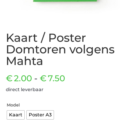
Kaart / Poster
Domtoren volgens
Mahta
Prijsklasse:
€
2.00
-
€
7.50
direct leverbaar
€2.00
Model
tot
Kaart
Poster A3
€7.50