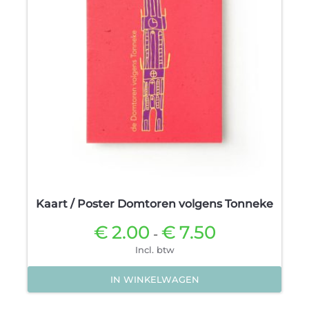
Kaart / Poster Domtoren volgens Tonneke
€
2.00
€
7.50
Prijsklasse:
-
€2.00
Incl. btw
tot
€7.50
IN WINKELWAGEN
Dit