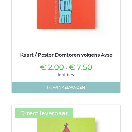
Kaart / Poster Domtoren volgens Ayse
€
2.00
€
7.50
Prijsklasse:
-
€2.00
Incl. btw
tot
€7.50
IN WINKELWAGEN
Dit
product
heeft
Direct leverbaar
meerdere
variaties.
Deze