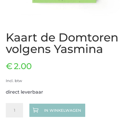
Kaart de Domtoren
volgens Yasmina
€
2.00
Incl. btw
direct leverbaar
Kaart
IN WINKELWAGEN
de
Domtoren
volgens