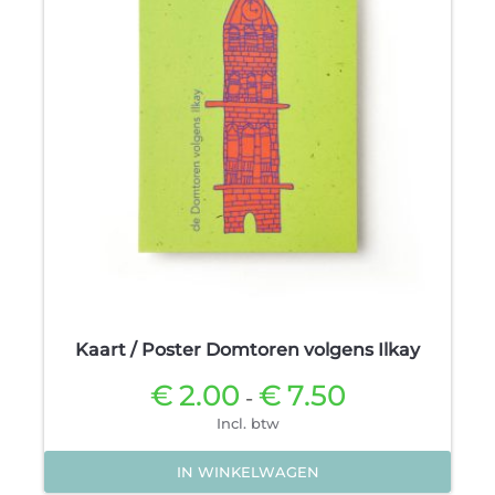
optie
kan
gekozen
worden
op
de
productpagina
Kaart / Poster Domtoren volgens Ilkay
€
2.00
€
7.50
Prijsklasse:
-
€2.00
Incl. btw
tot
€7.50
IN WINKELWAGEN