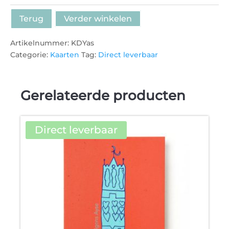
Yasmina
aantal
Terug
Verder winkelen
Artikelnummer:
KDYas
Categorie:
Kaarten
Tag:
Direct leverbaar
Gerelateerde producten
Direct leverbaar