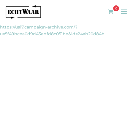
0
https://us17.campaign-archive.com/?
u=5f49bcea0d9d43edfd8c051be&id=24ab20d84b