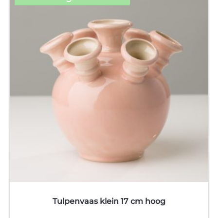
variaties.
Deze
optie
kan
gekozen
worden
op
de
productpagina
Tulpenvaas klein 17 cm hoog