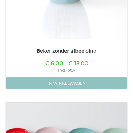
Beker zonder afbeelding
Prijsklasse:
€
6.00
-
€
13.00
€6.00
Incl. btw
tot
€13.00
IN WINKELWAGEN
Dit
product
heeft
meerdere
variaties.
Deze
optie