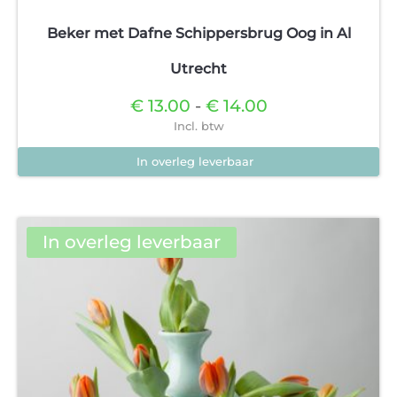
Beker met Dafne Schippersbrug Oog in Al
Utrecht
Prijsklasse:
€
13.00
-
€
14.00
€13.00
Incl. btw
tot
€14.00
In overleg leverbaar
Dit
product
heeft
In overleg leverbaar
meerdere
variaties.
Deze
optie
kan
gekozen
worden
op