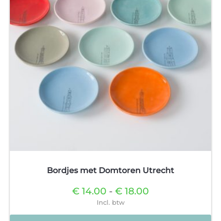
kan
gekozen
worden
op
de
productpagina
Bordjes met Domtoren Utrecht
Prijsklasse:
€
14.00
-
€
18.00
€14.00
Incl. btw
tot