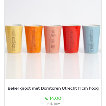
Deze
optie
kan
gekozen
worden
op
de
productpagina
Beker groot met Domtoren Utrecht 11 cm hoog
€
14.00
Incl. btw