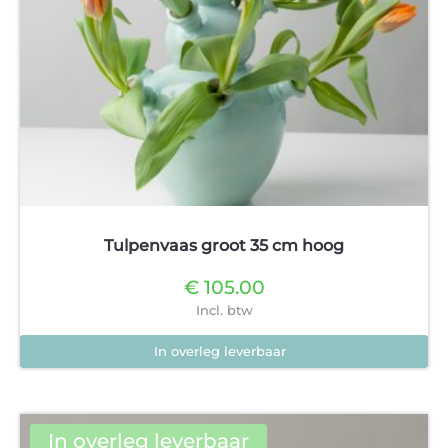
de
productpagina
Tulpenvaas groot 35 cm hoog
€
105.00
Incl. btw
In overleg leverbaar
Dit
product
heeft
In overleg leverbaar
meerdere