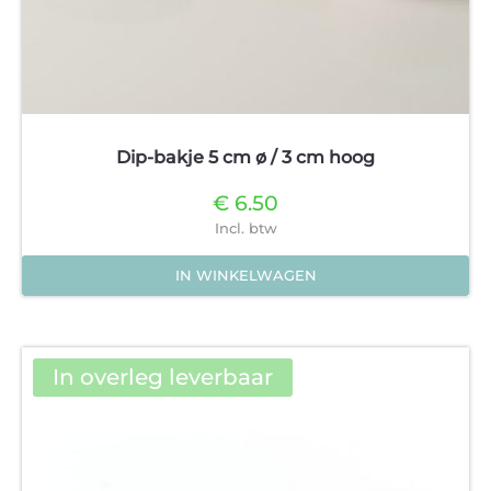
Dip-bakje 5 cm ø / 3 cm hoog
€
6.50
Incl. btw
IN WINKELWAGEN
Dit
product
heeft
In overleg leverbaar
meerdere
variaties.
Deze
optie
kan