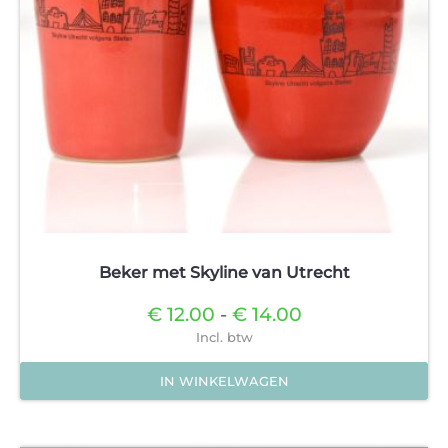
op
de
productpagina
Beker met Skyline van Utrecht
Prijsklasse:
€
12.00
-
€
14.00
€12.00
Incl. btw
tot
€14.00
IN WINKELWAGEN
Dit
product