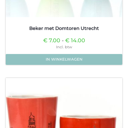
Beker met Domtoren Utrecht
Prijsklasse:
€
7.00
-
€
14.00
€7.00
Incl. btw
tot
€14.00
IN WINKELWAGEN
Dit
product
heeft
meerdere
variaties.
Deze
optie
kan
gekozen
worden