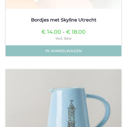
Bordjes met Skyline Utrecht
Prijsklasse:
€
14.00
-
€
18.00
€14.00
Incl. btw
tot
€18.00
IN WINKELWAGEN
Dit
product
heeft
meerdere
variaties.
Deze
optie
kan
gekozen
worden
op