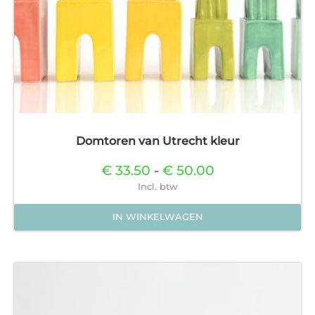
Domtoren van Utrecht kleur
Prijsklasse:
€
33.50
-
€
50.00
€33.50
Incl. btw
tot
€50.00
IN WINKELWAGEN
Dit
product
heeft
meerdere
variaties.