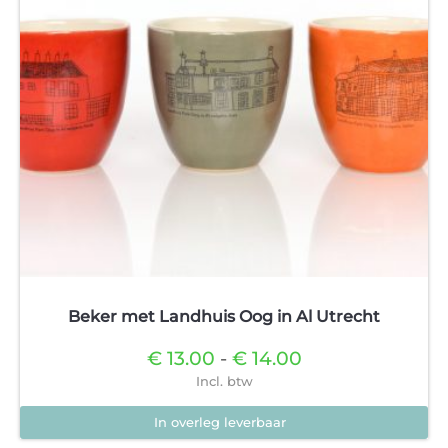
gekozen
worden
op
de
productpagina
Beker met Landhuis Oog in Al Utrecht
Prijsklasse:
€
13.00
-
€
14.00
€13.00
Incl. btw
tot
€14.00
In overleg leverbaar