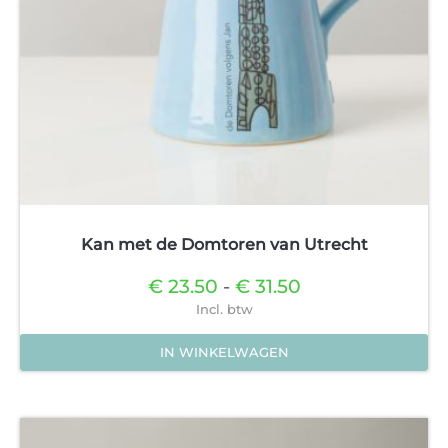
de
productpagina
Kan met de Domtoren van Utrecht
Prijsklasse:
€
23.50
-
€
31.50
€23.50
Incl. btw
tot
€31.50
IN WINKELWAGEN
Dit
product
heeft