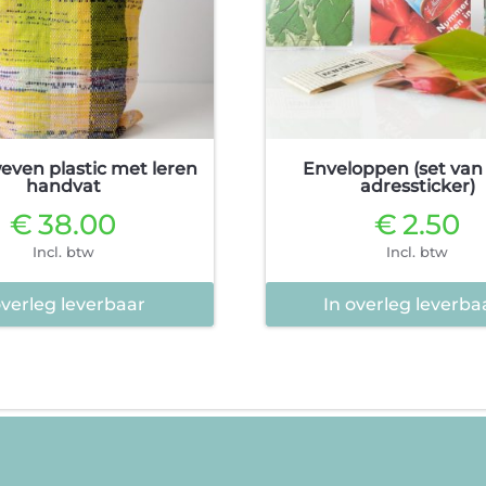
even plastic met leren
Enveloppen (set van 
handvat
adressticker)
€
38.00
€
2.50
Incl. btw
Incl. btw
overleg leverbaar
In overleg leverba