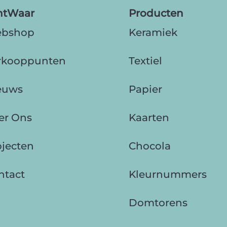
htWaar
Producten
bshop
Keramiek
rkooppunten
Textiel
euws
Papier
er Ons
Kaarten
ojecten
Chocola
ntact
Kleurnummers
Domtorens