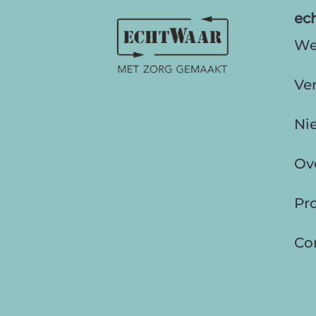
ec
We
Ve
Ni
Ov
Pr
Co