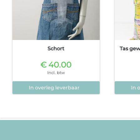
Schort
Tas gew
€
40.00
Incl. btw
In overleg leverbaar
In 