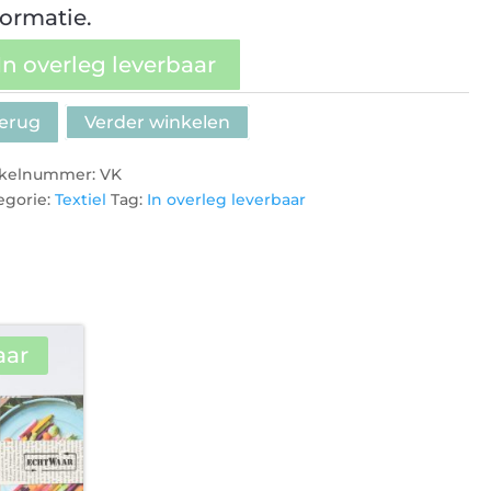
formatie.
In overleg leverbaar
erug
Verder winkelen
ikelnummer:
VK
egorie:
Textiel
Tag:
In overleg leverbaar
aar