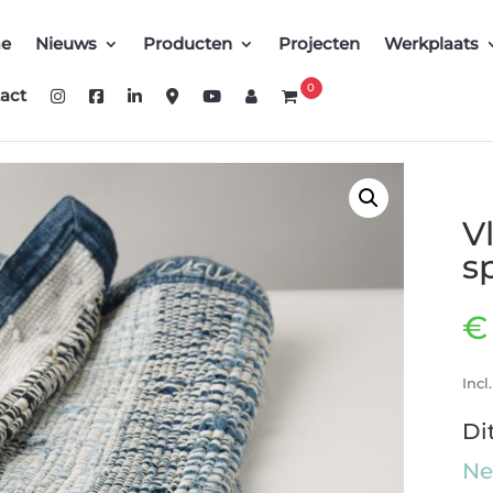
e
Nieuws
Producten
Projecten
Werkplaats
0
act
V
sp
€
Incl
Di
Ne