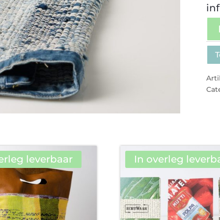
in
T
Art
Cat
erleg leverbaar
In overleg leverb