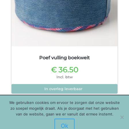
Poef vulling boekweit
€
36.50
Incl. btw
In overleg leverbaar
We gebruiken cookies om ervoor te zorgen dat onze website
zo soepel mogelijk draait. Als je doorgaat met het gebruiken
van de website, gaan we er vanuit dat ermee instemt.
Ok
Copyright © 2026 echtWaar